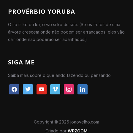
PROVÉRBIO YORUBA
O so si ko du ka, o wo si ko du see. (Se os frutos de uma
árvore crescem onde não podem ser arrancados, eles vão
cair onde não poderão ser apanhados.)
SIGA ME
Saiba mais sobre o que ando fazendo ou pensando
facebook
twitter
youtube
vimeo
instagram
linkedin
Copyright © 2026 joaovelho.com
Criado por
WPZOOM