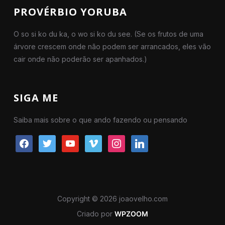
PROVÉRBIO YORUBA
O so si ko du ka, o wo si ko du see. (Se os frutos de uma
árvore crescem onde não podem ser arrancados, eles vão
cair onde não poderão ser apanhados.)
SIGA ME
Saiba mais sobre o que ando fazendo ou pensando
facebook
twitter
youtube
vimeo
instagram
linkedin
Copyright © 2026 joaovelho.com
Criado por
WPZOOM