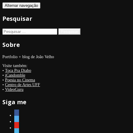
Alternar navegação
Pesquisar
Pesquisar
por:
Sobre
Portfolio + blog de João Velho
Visite também:
•
Toca Pra Diabo
•
iCandomble
•
Poesia no Cinema
•
Centro de Artes UFF
•
VideoGuru
Siga me
facebook
twitter
youtube
vimeo