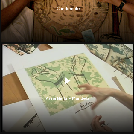
iCandomblé
Anna Bella + Mandela